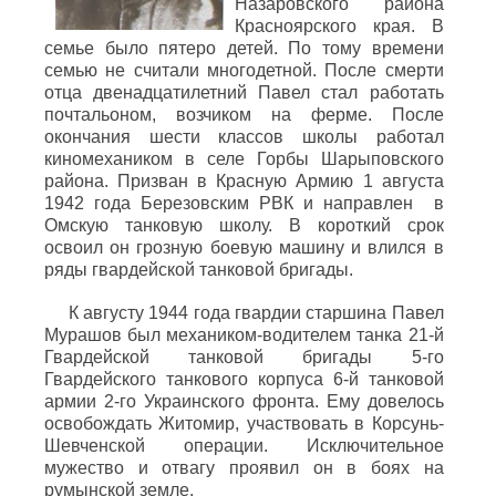
Назаровского района
Красноярского края. В
семье было пятеро детей. По тому времени
семью не считали многодетной. После смерти
отца двенадцатилетний Павел стал работать
почтальоном, возчиком на ферме. После
окончания шести классов школы работал
киномехаником в селе Горбы Шарыповского
района. Призван в Красную Армию 1 августа
1942 года Березовским РВК и направлен в
Омскую танковую школу. В короткий срок
освоил он грозную боевую машину и влился в
ряды гвардейской танковой бригады.
К августу 1944 года гвардии старшина Павел
Мурашов был механиком-водителем танка 21-й
Гвардейской танковой бригады 5-го
Гвардейского танкового корпуса 6-й танковой
армии 2-го Украинского фронта. Ему довелось
освобождать Житомир, участвовать в Корсунь-
Шевченской операции. Исключительное
мужество и отвагу проявил он в боях на
румынской земле.