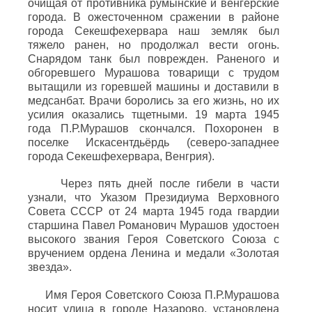
очищая от противника румынские и венгерские
города. В ожесточенном сражении в районе
города Секешфехервара наш земляк был
тяжело ранен, но продолжал вести огонь.
Снарядом танк был поврежден. Раненого и
обгоревшего Мурашова товарищи с трудом
вытащили из горевшей машины и доставили в
медсанбат. Врачи боролись за его жизнь, но их
усилия оказались тщетными. 19 марта 1945
года П.Р.Мурашов скончался. Похоронен в
поселке Искасентдьёрдь (северо-западнее
города Секешфехервара, Венгрия).
Через пять дней после гибели в части
узнали, что Указом Президиума Верховного
Совета СССР от 24 марта 1945 года гвардии
старшина Павел Романович Мурашов удостоен
высокого звания Героя Советского Союза с
вручением ордена Ленина и медали «Золотая
звезда».
Имя Героя Советского Союза П.Р.Мурашова
носит улица в городе Назарово, установлена