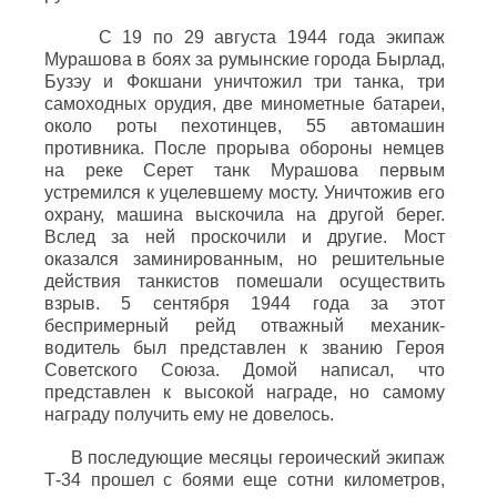
С 19 по 29 августа 1944 года экипаж
Мурашова в боях за румынские города Бырлад,
Бузэу и Фокшани уничтожил три танка, три
самоходных орудия, две минометные батареи,
около роты пехотинцев, 55 автомашин
противника. После прорыва обороны немцев
на реке Серет танк Мурашова первым
устремился к уцелевшему мосту. Уничтожив его
охрану, машина выскочила на другой берег.
Вслед за ней проскочили и другие. Мост
оказался заминированным, но решительные
действия танкистов помешали осуществить
взрыв. 5 сентября 1944 года за этот
беспримерный рейд отважный механик-
водитель был представлен к званию Героя
Советского Союза. Домой написал, что
представлен к высокой награде, но самому
награду получить ему не довелось.
В последующие месяцы героический экипаж
Т-34 прошел с боями еще сотни километров,